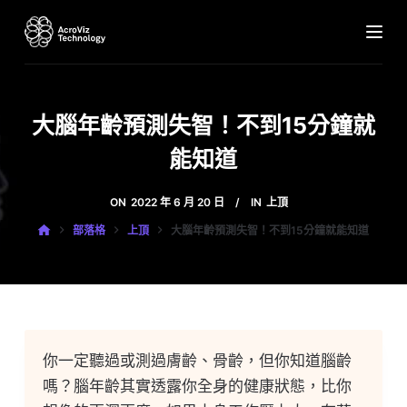
跳
至
主
要
大腦年齡預測失智！不到15分鐘就
內
容
能知道
ON
2022 年 6 月 20 日
IN
上頂
部落格
上頂
大腦年齡預測失智！不到15分鐘就能知道
你一定聽過或測過膚齡、骨齡，但你知道腦齡
嗎？腦年齡其實透露你全身的健康狀態，比你